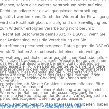
löschen, sofern eine weitere Verarbeitung nicht auf eine
Rechtsgrundlage zur einwilligungslosen Verarbeitung
gestützt werden kann. Durch den Widerruf der Einwilligung
wird die Rechtmäßigkeit der aufgrund der Einwilligung bis
zum Widerruf erfolgten Verarbeitung nicht berührt;
- Recht auf Beschwerde gemäß Art. 77 DSGVO: Wenn Sie
der Ansicht sind, dass die Verarbeitung der Sie
betreffenden personenbezogenen Daten gegen die DSGVO
verstößt, haben Sie - unbeschadet eines anderweitigen
verwaltungsrechtlichen oder gerichtlichen Rechtsbehelfs -
Wir nutzen Cookies auf unserer Website. Einige von ihnen
das Recht auf Beschwerde bei einer Aufsichtsbehörde,
sind essenziell für den Betrieb der Seite, während andere
insbesondere in dem Mitgliedstaat Ihres Aufenthaltsortes,
uns helfen, diese Website und die Nutzererfahrung zu
Ihres Arbeitsplatzes oder des Ortes des mutmaßlichen
verbessern (Tracking Cookies). Sie können selbst
Verstoßes.
entscheiden, ob Sie die Cookies zulassen möchten. Bitte
10.2 Widerspruchsrecht
beachten Sie, dass bei einer Ablehnung womöglich nicht
Wenn wir im Rahmen einer Interessenabwägung Ihre
mehr alle Funktionalitäten der Seite zur Verfügung stehen.
personenbezogenen Daten aufgrund unseres
überwiegenden berechtigten Interesses verarbeiten, haben
Weitere Informationen
Akzeptieren
Ablehnen